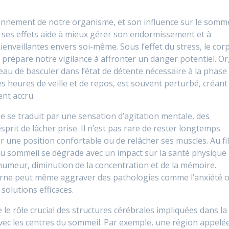
onnement de notre organisme, et son influence sur le somme
 ses effets aide à mieux gérer son endormissement et à
ienveillantes envers soi-même. Sous l’effet du stress, le cor
prépare notre vigilance à affronter un danger potentiel. Or
veau de basculer dans l’état de détente nécessaire à la phase
les heures de veille et de repos, est souvent perturbé, créant
ent accru.
e se traduit par une sensation d’agitation mentale, des
prit de lâcher prise. Il n’est pas rare de rester longtemps
er une position confortable ou de relâcher ses muscles. Au fi
 du sommeil se dégrade avec un impact sur la santé physique 
’humeur, diminution de la concentration et de la mémoire.
urne peut même aggraver des pathologies comme l’anxiété 
 solutions efficaces.
 le rôle crucial des structures cérébrales impliquées dans la
avec les centres du sommeil. Par exemple, une région appelé