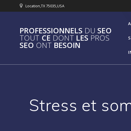
Passer
Location,TX 75035,USA
au
contenu
A
PROFESSIONNELS
DU
SEO
TOUT
CE
DONT
LES
PROS
S
SEO
ONT
BESOIN
I
Stress et som