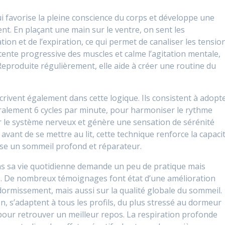
ui favorise la pleine conscience du corps et développe une
. En plaçant une main sur le ventre, on sent les
ion et de l’expiration, ce qui permet de canaliser les tensio
ente progressive des muscles et calme l’agitation mentale,
 Reproduite régulièrement, elle aide à créer une routine du
crivent également dans cette logique. Ils consistent à adopt
ralement 6 cycles par minute, pour harmoniser le rythme
ur le système nerveux et génère une sensation de sérénité
avant de se mettre au lit, cette technique renforce la capaci
rise un sommeil profond et réparateur.
ns sa vie quotidienne demande un peu de pratique mais
es. De nombreux témoignages font état d’une amélioration
ormissement, mais aussi sur la qualité globale du sommeil.
on, s’adaptent à tous les profils, du plus stressé au dormeur
pour retrouver un meilleur repos. La respiration profonde