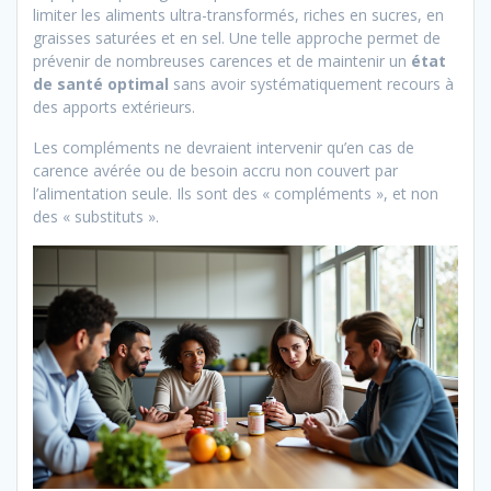
limiter les aliments ultra-transformés, riches en sucres, en
graisses saturées et en sel. Une telle approche permet de
prévenir de nombreuses carences et de maintenir un
état
de santé optimal
sans avoir systématiquement recours à
des apports extérieurs.
Les compléments ne devraient intervenir qu’en cas de
carence avérée ou de besoin accru non couvert par
l’alimentation seule. Ils sont des « compléments », et non
des « substituts ».