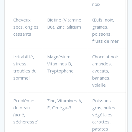
noix
Cheveux
Biotine (Vitamine
Œufs, noix,
secs, ongles
B8), Zinc, Silicium
graines,
cassants
poissons,
fruits de mer
Irritabilité,
Magnésium,
Chocolat noir,
stress,
Vitamines B,
amandes,
troubles du
Tryptophane
avocats,
sommeil
bananes,
volaille
Problèmes
Zinc, Vitamines A,
Poissons
de peau
E, Oméga-3
gras, huiles
(acné,
végétales,
sécheresse)
carottes,
patates