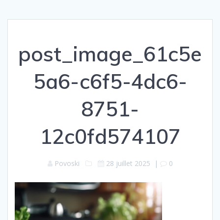
post_image_61c5e
5a6-c6f5-4dc6-
8751-
12c0fd574107
Povoski
28 juillet 2025
|
0