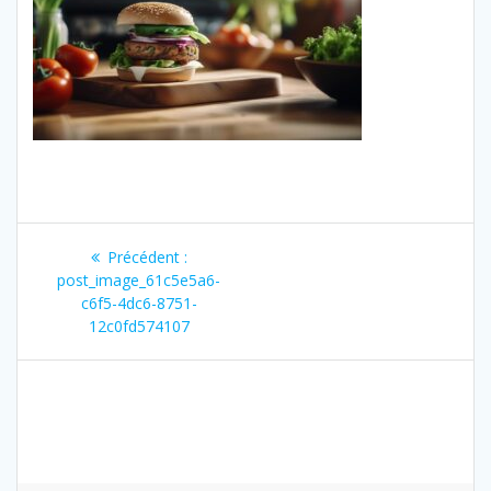
Navigation
Précédent :
Article
de
post_image_61c5e5a6-
précédent
c6f5-4dc6-8751-
:
l’article
12c0fd574107