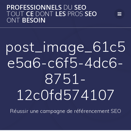
Passer
PROFESSIONNELS
DU
SEO
au
TOUT
CE
DONT
LES
PROS
SEO
contenu
ONT
BESOIN
post_image_61c5
e5a6-c6f5-4dc6-
8751-
12c0fd574107
Réussir une campagne de référencement SEO