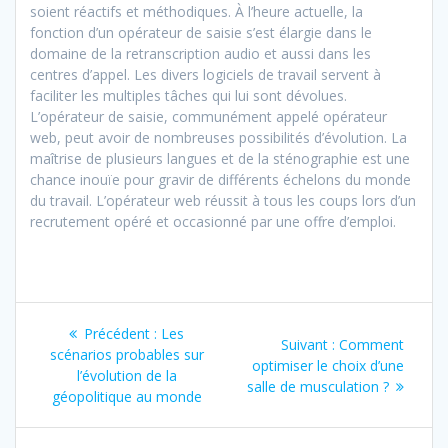
soient réactifs et méthodiques. À l’heure actuelle, la
fonction d’un opérateur de saisie s’est élargie dans le
domaine de la retranscription audio et aussi dans les
centres d’appel. Les divers logiciels de travail servent à
faciliter les multiples tâches qui lui sont dévolues.
L’opérateur de saisie, communément appelé opérateur
web, peut avoir de nombreuses possibilités d’évolution. La
maîtrise de plusieurs langues et de la sténographie est une
chance inouïe pour gravir de différents échelons du monde
du travail. L’opérateur web réussit à tous les coups lors d’un
recrutement opéré et occasionné par une offre d’emploi.
Navigation
Précédent :
Article
Les
Suivant :
Article
Comment
de
scénarios probables sur
précédent
optimiser le choix d’une
suivant
l’évolution de la
:
salle de musculation ?
:
l’article
géopolitique au monde