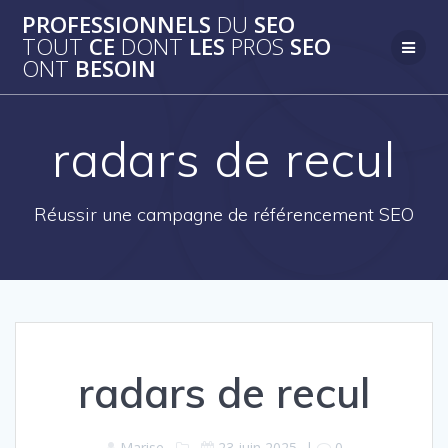
Passer
PROFESSIONNELS
DU
SEO
au
TOUT
CE
DONT
LES
PROS
SEO
contenu
ONT
BESOIN
radars de recul
Réussir une campagne de référencement SEO
radars de recul
Marise
23 juin 2025
|
0