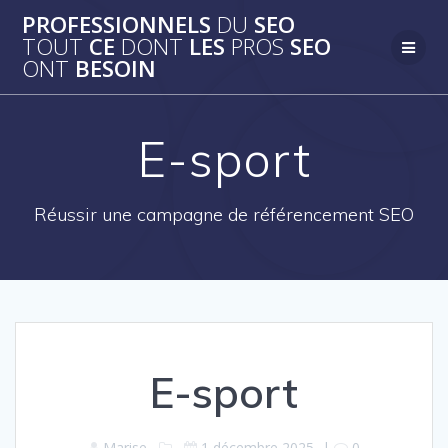
Passer
PROFESSIONNELS
DU
SEO
au
TOUT
CE
DONT
LES
PROS
SEO
contenu
ONT
BESOIN
E-sport
Réussir une campagne de référencement SEO
E-sport
Marise
1 décembre 2025
|
0