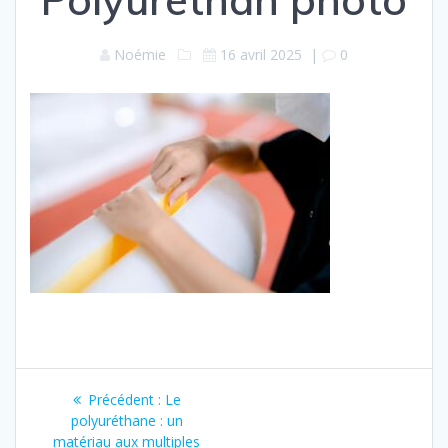
Noémie
16 avril 2025
|
0
Navigation
Précédent :
Article
Le
de
polyuréthane : un
précédent
matériau aux multiples
: