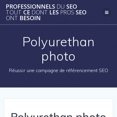
Passer
PROFESSIONNELS
DU
SEO
au
TOUT
CE
DONT
LES
PROS
SEO
contenu
ONT
BESOIN
Polyurethan
photo
Réussir une campagne de référencement SEO
Polyurethan photo