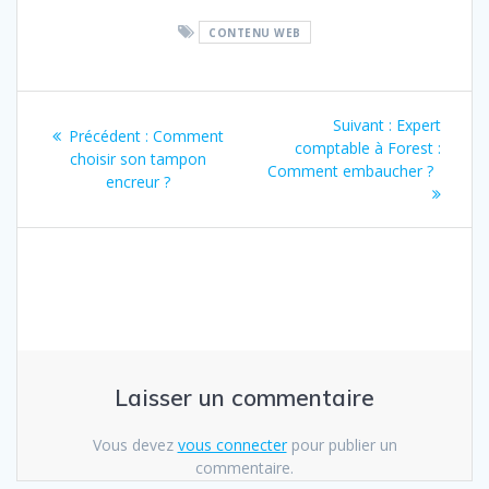
CONTENU WEB
Navigation
Suivant :
Article
Expert
Précédent :
Article
Comment
de
comptable à Forest :
suivant
choisir son tampon
précédent
Comment embaucher ?
:
encreur ?
:
l’article
Laisser un commentaire
Vous devez
vous connecter
pour publier un
commentaire.