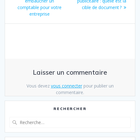
embaucher un
:
publicitaire : quelle est la
suivant
l’article
comptable pour votre
cible de document ?
:
entreprise
Laisser un commentaire
Vous devez
vous connecter
pour publier un
commentaire.
RECHERCHER
Recherche
pour
: