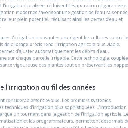
t l’irrigation localisée, réduisent l’évaporation et garantisse
rigation modernes favorisent une gestion de l’eau raisonnée
re leur plein potentiel, réduisant ainsi les pertes d’eau et
.
iques d’irrigation innovantes protègent les cultures contre l
s de pilotage précis rend l’irrigation agricole plus viable.
ermet d’ajuster automatiquement les débits d’eau,
ne sur chaque parcelle irrigable. Cette technologie, couplée
issance vigoureuse des plantes tout en préservant les nappe
 l’irrigation au fil des années
n ont considérablement évolué. Les premiers systèmes
des techniques d’irrigation plus sophistiquées. L’introduction
qué un tournant dans la gestion de l’irrigation agricole. L
tomatisation et les programmateurs, permettent désormais d
fonction des précipitations et de l’état hydrique du sol. Les