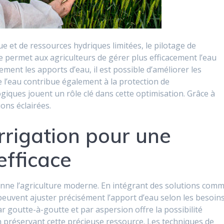
 et de ressources hydriques limitées, le pilotage de
que permet aux agriculteurs de gérer plus efficacement l’eau
ment les apports d’eau, il est possible d’améliorer les
 l’eau contribue également à la protection de
giques jouent un rôle clé dans cette optimisation. Grâce à
ions éclairées.
irrigation pour une
efficace
nne l’agriculture moderne. En intégrant des solutions com
rs peuvent ajuster précisément l’apport d’eau selon les besoin
 par goutte-à-goutte et par aspersion offre la possibilité
 préservant cette précieuse ressource. Les techniques de