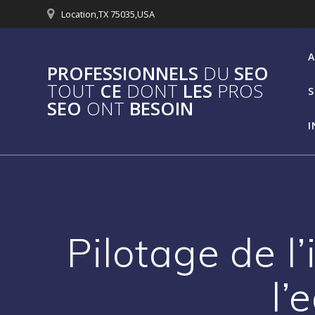
Passer
Location,TX 75035,USA
au
contenu
A
PROFESSIONNELS
DU
SEO
TOUT
CE
DONT
LES
PROS
S
SEO
ONT
BESOIN
I
Pilotage de l’
l’